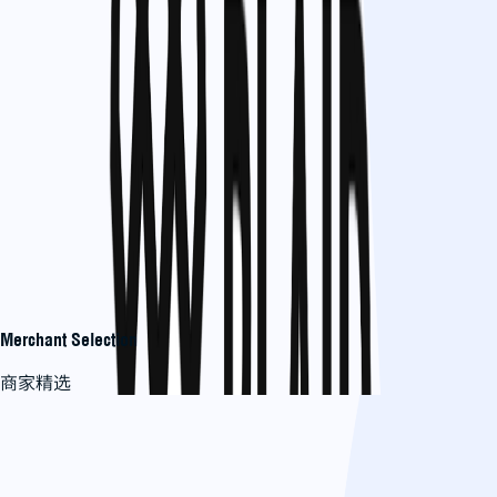
方式
★
★
★
★
★
全球支付/收款
免责声明
该产品为第三方商家委托 LIKETG 所上架产品，产品/服务/售后
均由第三方商家提供，非LIKETG官方出品，一切活动、福利、
限制均与LIKETG官方无关，请注意甄别。
Merchant Selection
商家精选