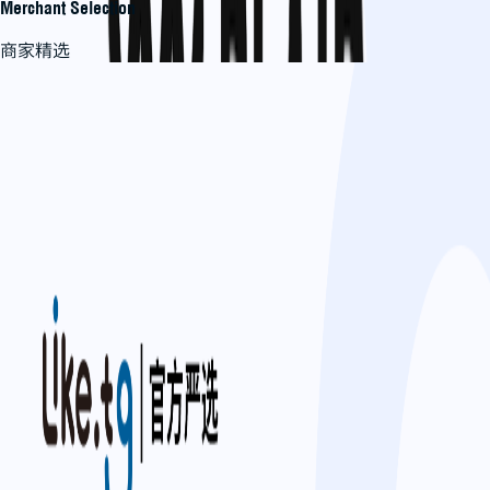
Merchant Selection
商家精选
DICloak 一款专为企业和团队打造的指纹测
浏览器
★
★
★
★
★
全球友链合作
Fansoso自助刷粉平台：一键引流全球社媒
粉丝