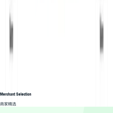
全球技术定制
Routify: 多站点旅行的智能路线优化。
★
★
★
★
★
代码技术
免责声明
该产品为第三方商家委托 LIKETG 所上架产品，产品/服务/售后
均由第三方商家提供，非LIKETG官方出品，一切活动、福利、
限制均与LIKETG官方无关，请注意甄别。
Merchant Selection
商家精选