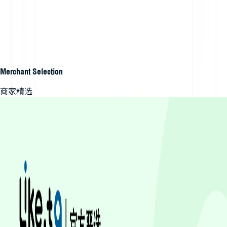
免责声明
该产品为第三方商家委托 LIKETG 所上架产品，产品/服务/售后
均由第三方商家提供，非LIKETG官方出品，一切活动、福利、
限制均与LIKETG官方无关，请注意甄别。
Merchant Selection
商家精选
DICloak 一款专为企业和团队打造的指纹测
浏览器
★
★
★
★
★
全球友链合作