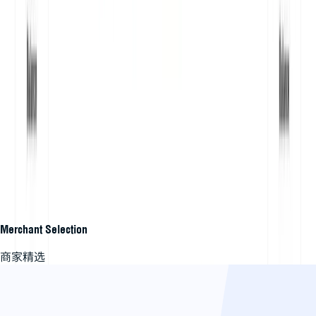
Routify: 多站点旅行的智能路线优化。
★
★
★
★
★
代码技术
免责声明
该产品为第三方商家委托 LIKETG 所上架产品，产品/服务/售后
均由第三方商家提供，非LIKETG官方出品，一切活动、福利、
限制均与LIKETG官方无关，请注意甄别。
Merchant Selection
商家精选