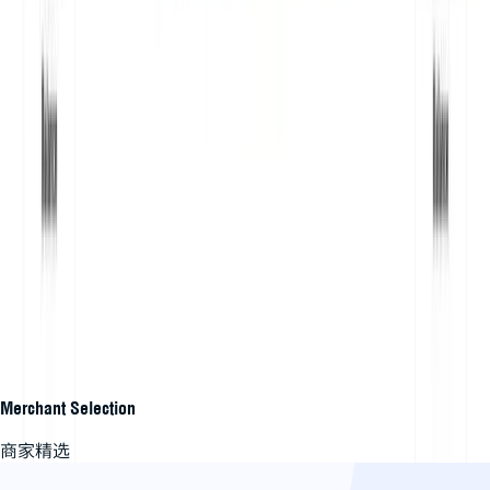
全球技术定制
Routify: 多站点旅行的智能路线优化。
★
★
★
★
★
代码技术
免责声明
该产品为第三方商家委托 LIKETG 所上架产品，产品/服务/售后
均由第三方商家提供，非LIKETG官方出品，一切活动、福利、
限制均与LIKETG官方无关，请注意甄别。
Merchant Selection
商家精选