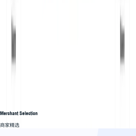
全球技术定制
Routify: 多站点旅行的智能路线优化。
★
★
★
★
★
代码技术
免责声明
该产品为第三方商家委托 LIKETG 所上架产品，产品/服务/售后
均由第三方商家提供，非LIKETG官方出品，一切活动、福利、
限制均与LIKETG官方无关，请注意甄别。
Merchant Selection
商家精选