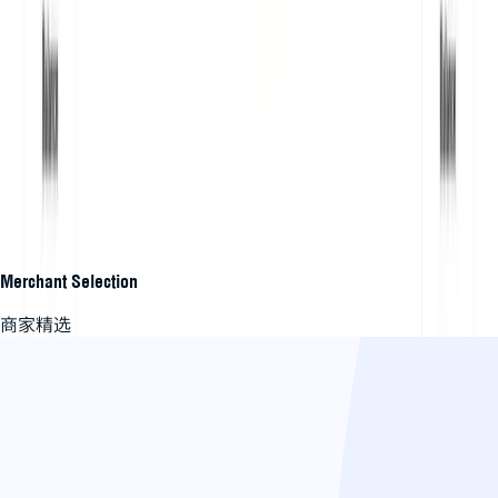
★
★
★
★
★
代码技术
免责声明
该产品为第三方商家委托 LIKETG 所上架产品，产品/服务/售后
均由第三方商家提供，非LIKETG官方出品，一切活动、福利、
限制均与LIKETG官方无关，请注意甄别。
Merchant Selection
商家精选
DICloak 一款专为企业和团队打造的指纹测
浏览器