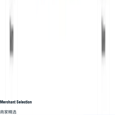
★
★
★
★
★
全球技术定制
Routify: 多站点旅行的智能路线优化。
★
★
★
★
★
代码技术
免责声明
该产品为第三方商家委托 LIKETG 所上架产品，产品/服务/售后
均由第三方商家提供，非LIKETG官方出品，一切活动、福利、
限制均与LIKETG官方无关，请注意甄别。
Merchant Selection
商家精选