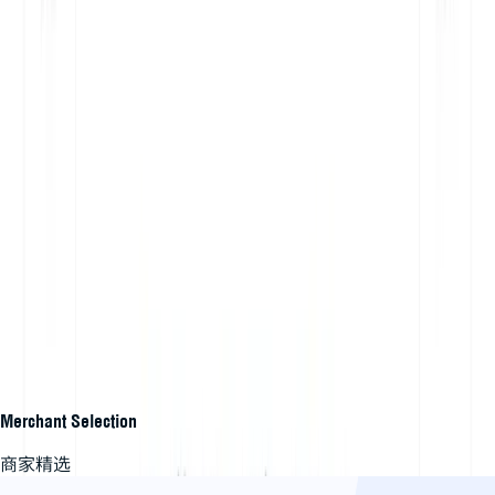
全球技术定制
Routify: 多站点旅行的智能路线优化。
★
★
★
★
★
代码技术
免责声明
该产品为第三方商家委托 LIKETG 所上架产品，产品/服务/售后
均由第三方商家提供，非LIKETG官方出品，一切活动、福利、
限制均与LIKETG官方无关，请注意甄别。
Merchant Selection
商家精选