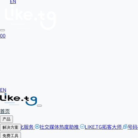
EN
0
0
EN
首页
产品
SEO优化服务
社交媒体热度助推
LIKE.TG拓客大师
号码
解决方案
自助刷粉
免费工具