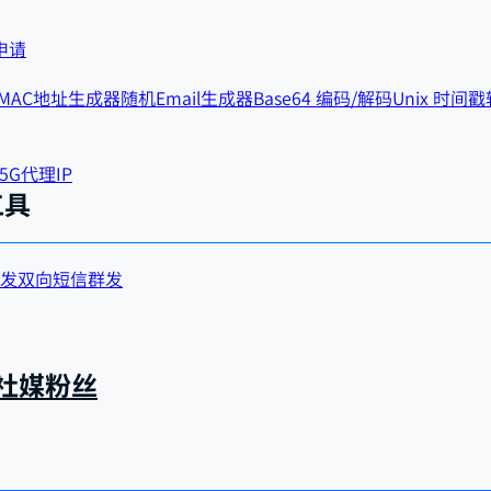
申请
MAC地址生成器
随机Email生成器
Base64 编码/解码
Unix 时间
5G代理IP
工具
群发
双向短信群发
球社媒粉丝