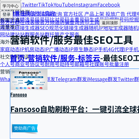
Telegram
Twitter
TikTok
YouTube
Instagram
Facebook
货币工具
学习中心
全球号段检测
汇率计算器
钱包地址查询
精选博客
出海资讯
防骗查询
官方社区
产品上架
投放广告
代理
登录
号段筛选
精选号段
号码比对
号码去重
号码生成
号码提取
号码挖掘
效率工具
官方社群
在线客服
官方频道
防骗查询
货币工具
返回顶部
流量推广
规范化链接生成器
SEO规范化链接生成器
随机IP地址生成器
随机
网站建站
站群服务
站群托管
产文服务
营销软件/服务
最佳SEO工具
海外IP代理
家庭动态IP
机房动态IP
广播动态IP
原生静态IP
手机4G代理IP
手机
首页
-
营销软件/服务
-
标签云
-
最佳SEO
社交账号购买
个人号
商业号
协议号
耐用号
劫持号
邮箱号
社媒账号批量注册
营销精准触达
WhatsApp群发
Viber群发
Telegram群发
iMessage群发
Twitter
Fansoso
Fansoso自助刷粉平台：一键引流全