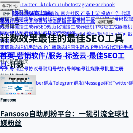
Telegram
Twitter
TikTok
YouTube
Instagram
Facebook
货币工具
学习中心
全球号段检测
汇率计算器
钱包地址查询
精选博客
出海资讯
防骗查询
官方社区
产品上架
投放广告
代理
登录
号段筛选
精选号段
号码比对
号码去重
号码生成
号码提取
号码挖掘
效率工具
申请
官方社群
在线客服
官方频道
防骗查询
货币工具
返回顶部
流量推广
规范化链接生成器
SEO规范化链接生成器
随机IP地址生成器
随机
网站建站
站群服务
站群托管
产文服务
MAC地址生成器
随机Email生成器
Base64 编码/解码
Unix 时间戳
计数
效果最佳的
最佳SEO工具
海外IP代理
转换
家庭动态IP
机房动态IP
广播动态IP
原生静态IP
手机4G代理IP
手机
首页
-
营销软件/服务
-
标签云
-
最佳SEO工
5G代理IP
社交账号购买
具
-
计数
个人号
商业号
协议号
耐用号
劫持号
邮箱号
社媒账号批量注册
营销精准触达
WhatsApp群发
Viber群发
Telegram群发
iMessage群发
Twitter群
发
双向短信群发
Fansoso
Fansoso自助刷粉平台：一键引流全球社
媒粉丝