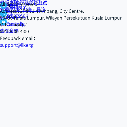
号码/邮箱筛选免费测试
数字星球
All rights reserved
Telegram
免费使用的出海工具箱
XONE
Address : 27th, Jln Ampang, City Centre,
WhatsApp
DuoPlus
50450 Kuala Lumpur, Wilayah Persekutuan Kuala Lumpur
YouTube
Salesmartly
Office hours：
查看全部
MYT 9:00-4:00
Feedback email：
support@like.tg