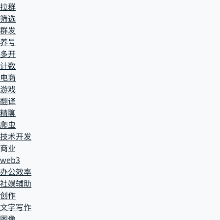
拉群
筛选
群发
养号
多开
计数
电商
游戏
翻译
精聊
爬虫
技术开发
商业
web3
办公效率
社媒辅助
创作
文字写作
图像