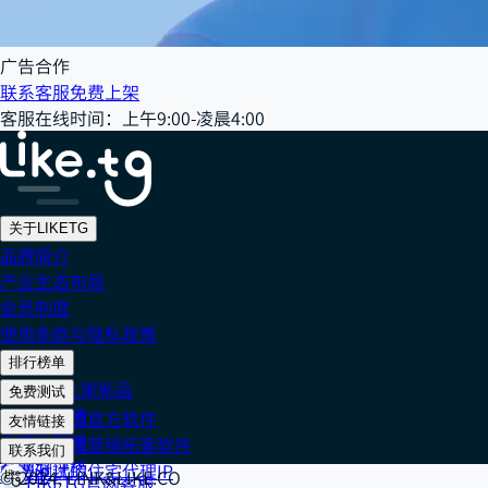
广告合作
联系客服
免费上架
客服在线时间
：
上午9:00-凌晨4:00
关于LIKETG
品牌简介
产业生态布局
会员制度
使用条款与隐私政策
排行榜单
202608 上架新品
免费测试
社交媒体榜
免费测试的官方软件
友情链接
全球地区榜
免费测试的营销拓客软件
Cake IP
联系我们
全网好评榜
免费测试的住宅代理IP
918 IP
© 2024, LINK&LIKE.CO
LIKETG官网客服