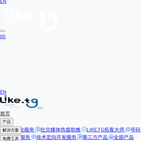
EN
0
0
EN
首页
产品
SEO优化服务
社交媒体热度助推
LIKE.TG拓客大师
号码
解决方案
检测筛选服务
技术定向开发服务
第三方产品
全部产品
自助刷粉
免费工具