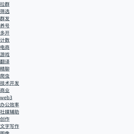
拉群
筛选
群发
养号
多开
计数
电商
游戏
翻译
精聊
爬虫
技术开发
商业
web3
办公效率
社媒辅助
创作
文字写作
图像