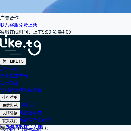
广告合作
联系客服
免费上架
客服在线时间
：
上午9:00-凌晨4:00
关于LIKETG
品牌简介
产业生态布局
会员制度
使用条款与隐私政策
排行榜单
202608 上架新品
免费测试
社交媒体榜
免费测试的官方软件
友情链接
全球地区榜
免费测试的营销拓客软件
Cake IP
联系我们
全网好评榜
免费测试的住宅代理IP
918 IP
© 2024, LINK&LIKE.CO
LIKETG官网客服