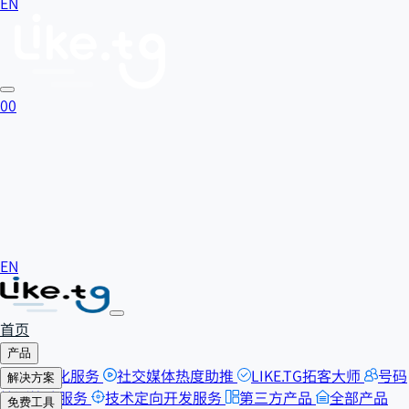
EN
0
0
EN
首页
产品
SEO优化服务
社交媒体热度助推
LIKE.TG拓客大师
号码
解决方案
检测筛选服务
技术定向开发服务
第三方产品
全部产品
自助刷粉
免费工具