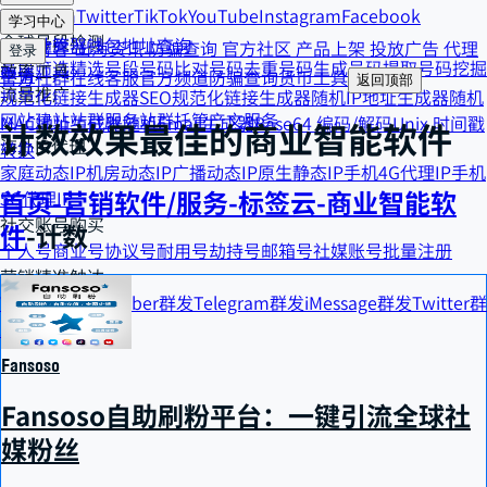
Telegram
Twitter
TikTok
YouTube
Instagram
Facebook
货币工具
学习中心
全球号段检测
汇率计算器
钱包地址查询
精选博客
出海资讯
防骗查询
官方社区
产品上架
投放广告
代理
登录
号段筛选
精选号段
号码比对
号码去重
号码生成
号码提取
号码挖掘
效率工具
申请
官方社群
在线客服
官方频道
防骗查询
货币工具
返回顶部
流量推广
规范化链接生成器
SEO规范化链接生成器
随机IP地址生成器
随机
网站建站
站群服务
站群托管
产文服务
MAC地址生成器
随机Email生成器
Base64 编码/解码
Unix 时间戳
计数
效果最佳的
商业智能软件
海外IP代理
转换
家庭动态IP
机房动态IP
广播动态IP
原生静态IP
手机4G代理IP
手机
首页
-
营销软件/服务
-
标签云
-
商业智能软
5G代理IP
社交账号购买
件
-
计数
个人号
商业号
协议号
耐用号
劫持号
邮箱号
社媒账号批量注册
营销精准触达
WhatsApp群发
Viber群发
Telegram群发
iMessage群发
Twitter群
发
双向短信群发
Fansoso
Fansoso自助刷粉平台：一键引流全球社
媒粉丝