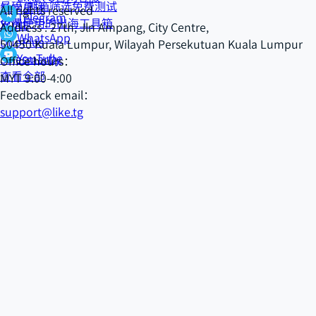
号码/邮箱筛选免费测试
数字星球
All rights reserved
Telegram
免费使用的出海工具箱
XONE
Address : 27th, Jln Ampang, City Centre,
WhatsApp
DuoPlus
50450 Kuala Lumpur, Wilayah Persekutuan Kuala Lumpur
YouTube
Salesmartly
Office hours：
查看全部
MYT 9:00-4:00
Feedback email：
support@like.tg