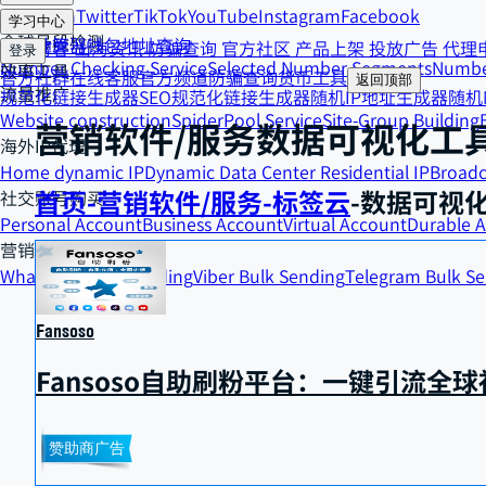
Telegram
Twitter
TikTok
YouTube
Instagram
Facebook
货币工具
学习中心
全球号段检测
汇率计算器
钱包地址查询
精选博客
出海资讯
防骗查询
官方社区
产品上架
投放广告
代理
登录
Number Checking Service
Selected Number Segments
Numbe
效率工具
官方社群
在线客服
官方频道
防骗查询
货币工具
返回顶部
流量推广
规范化链接生成器
SEO规范化链接生成器
随机IP地址生成器
随机
Website construction
SpiderPool Service
Site-Group Building
营销软件/服务
数据可视化工
海外IP代理
Home dynamic IP
Dynamic Data Center Residential IP
Broadc
首页
-
营销软件/服务
-
标签云
-
数据可视
社交账号购买
Personal Account
Business Account
Virtual Account
Durable 
营销精准触达
WhatsApp Bulk Sending
Viber Bulk Sending
Telegram Bulk S
Fansoso
Fansoso自助刷粉平台：一键引流全