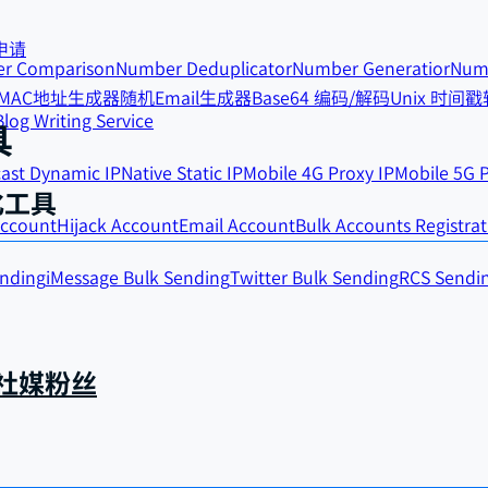
申请
r Comparison
Number Deduplicator
Number Generatior
Numb
MAC地址生成器
随机Email生成器
Base64 编码/解码
Unix 时间
Blog Writing Service
具
ast Dynamic IP
Native Static IP
Mobile 4G Proxy IP
Mobile 5G P
化工具
Account
Hijack Account
Email Account
Bulk Accounts Registrat
ending
iMessage Bulk Sending
Twitter Bulk Sending
RCS Sendi
球社媒粉丝