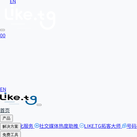
EN
0
0
EN
首页
产品
SEO优化服务
社交媒体热度助推
LIKE.TG拓客大师
号码
解决方案
自助刷粉
免费工具