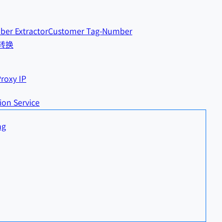
er Extractor
Customer Tag-Number
戳转换
roxy IP
ion Service
ng