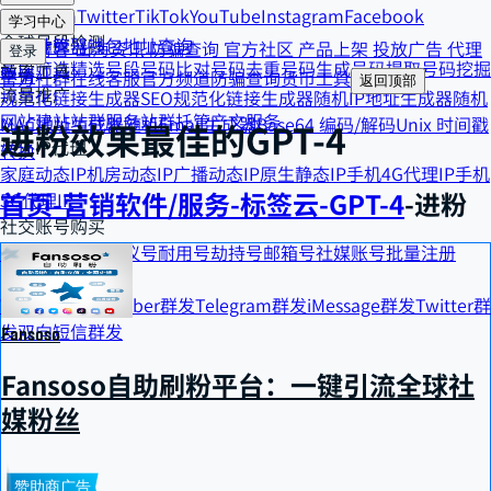
Telegram
Twitter
TikTok
YouTube
Instagram
Facebook
货币工具
学习中心
全球号段检测
汇率计算器
钱包地址查询
精选博客
出海资讯
防骗查询
官方社区
产品上架
投放广告
代理
登录
号段筛选
精选号段
号码比对
号码去重
号码生成
号码提取
号码挖掘
效率工具
申请
官方社群
在线客服
官方频道
防骗查询
货币工具
返回顶部
流量推广
规范化链接生成器
SEO规范化链接生成器
随机IP地址生成器
随机
网站建站
站群服务
站群托管
产文服务
MAC地址生成器
随机Email生成器
Base64 编码/解码
Unix 时间戳
进粉
效果最佳的
GPT-4
海外IP代理
转换
家庭动态IP
机房动态IP
广播动态IP
原生静态IP
手机4G代理IP
手机
首页
-
营销软件/服务
-
标签云
-
GPT-4
-
进粉
5G代理IP
社交账号购买
个人号
商业号
协议号
耐用号
劫持号
邮箱号
社媒账号批量注册
营销精准触达
WhatsApp群发
Viber群发
Telegram群发
iMessage群发
Twitter群
发
双向短信群发
Fansoso
Fansoso自助刷粉平台：一键引流全球社
媒粉丝