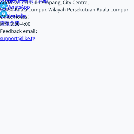
免费使用的出海工具箱
XONE
Address : 27th, Jln Ampang, City Centre,
WhatsApp
DuoPlus
50450 Kuala Lumpur, Wilayah Persekutuan Kuala Lumpur
YouTube
Salesmartly
Office hours：
查看全部
MYT 9:00-4:00
Feedback email：
support@like.tg