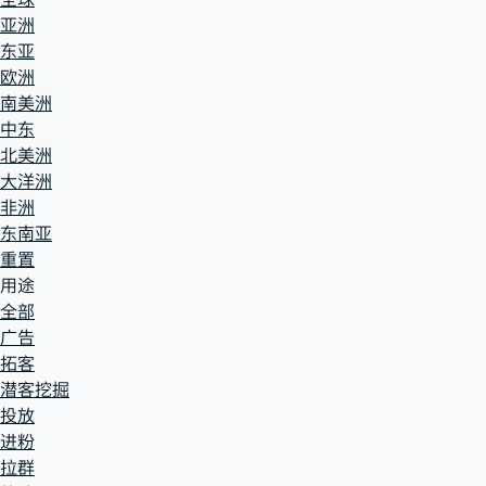
亚洲
东亚
欧洲
南美洲
中东
北美洲
大洋洲
非洲
东南亚
重置
用途
全部
广告
拓客
潜客挖掘
投放
进粉
拉群