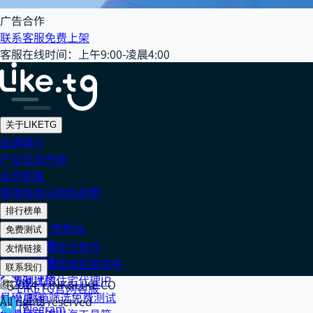
广告合作
联系客服
免费上架
客服在线时间
：
上午9:00-凌晨4:00
关于LIKETG
品牌简介
产业生态布局
会员制度
使用条款与隐私政策
排行榜单
202608 上架新品
免费测试
社交媒体榜
免费测试的官方软件
友情链接
全球地区榜
免费测试的营销拓客软件
Cake IP
联系我们
全网好评榜
免费测试的住宅代理IP
918 IP
© 2024, LINK&LIKE.CO
LIKETG官网客服
号码/邮箱筛选免费测试
数字星球
All rights reserved
Telegram