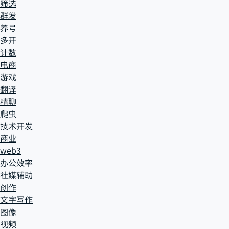
筛选
群发
养号
多开
计数
电商
游戏
翻译
精聊
爬虫
技术开发
商业
web3
办公效率
社媒辅助
创作
文字写作
图像
视频