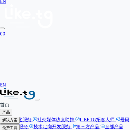
EN
0
0
EN
首页
产品
SEO优化服务
社交媒体热度助推
LIKE.TG拓客大师
号码
解决方案
检测筛选服务
技术定向开发服务
第三方产品
全部产品
自助刷粉
免费工具