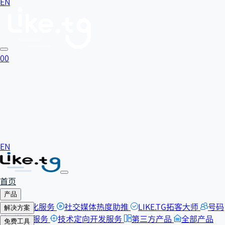
EN
0
0
EN
首页
产品
SEO优化服务
社交媒体热度助推
LIKE.TG拓客大师
号码
解决方案
检测筛选服务
技术定向开发服务
第三方产品
全部产品
自助刷粉
免费工具