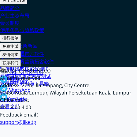
关于LIKETG
品牌简介
产业生态布局
会员制度
使用条款与隐私政策
排行榜单
202608 上架新品
免费测试
社交媒体榜
免费测试的官方软件
友情链接
全球地区榜
免费测试的营销拓客软件
Cake IP
联系我们
全网好评榜
免费测试的住宅代理IP
918 IP
© 2024, LINK&LIKE.CO
LIKETG官网客服
号码/邮箱筛选免费测试
数字星球
All rights reserved
Telegram
免费使用的出海工具箱
XONE
Address : 27th, Jln Ampang, City Centre,
WhatsApp
DuoPlus
50450 Kuala Lumpur, Wilayah Persekutuan Kuala Lumpur
YouTube
Salesmartly
Office hours：
查看全部
MYT 9:00-4:00
Feedback email：
support@like.tg