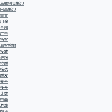
乌兹别克斯坦
巴基斯坦
重置
用途
全部
广告
拓客
潜客挖掘
投放
进粉
拉群
筛选
群发
养号
多开
计数
电商
游戏
翻译