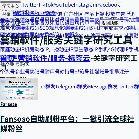
Telegram
Twitter
TikTok
YouTube
Instagram
Facebook
货币工具
学习中心
全球号段检测
汇率计算器
钱包地址查询
精选博客
出海资讯
防骗查询
官方社区
产品上架
投放广告
代理
登录
号段筛选
精选号段
号码比对
号码去重
号码生成
号码提取
号码挖掘
效率工具
申请
官方社群
在线客服
官方频道
防骗查询
货币工具
返回顶部
流量推广
规范化链接生成器
SEO规范化链接生成器
随机IP地址生成器
随机
网站建站
站群服务
站群托管
产文服务
MAC地址生成器
随机Email生成器
Base64 编码/解码
Unix 时间戳
营销软件/服务
关键字研究工具
海外IP代理
转换
家庭动态IP
机房动态IP
广播动态IP
原生静态IP
手机4G代理IP
手机
首页
-
营销软件/服务
-
标签云
-
关键字研究工
5G代理IP
社交账号购买
具
个人号
商业号
协议号
耐用号
劫持号
邮箱号
社媒账号批量注册
营销精准触达
WhatsApp群发
Viber群发
Telegram群发
iMessage群发
Twitter群
发
双向短信群发
Fansoso
Fansoso自助刷粉平台：一键引流全球社
媒粉丝