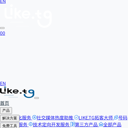
EN
0
0
EN
首页
产品
SEO优化服务
社交媒体热度助推
LIKE.TG拓客大师
号码
解决方案
检测筛选服务
技术定向开发服务
第三方产品
全部产品
自助刷粉
免费工具