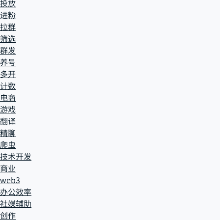
投放
进粉
拉群
筛选
群发
养号
多开
计数
电商
游戏
翻译
精聊
爬虫
技术开发
商业
web3
办公效率
社媒辅助
创作