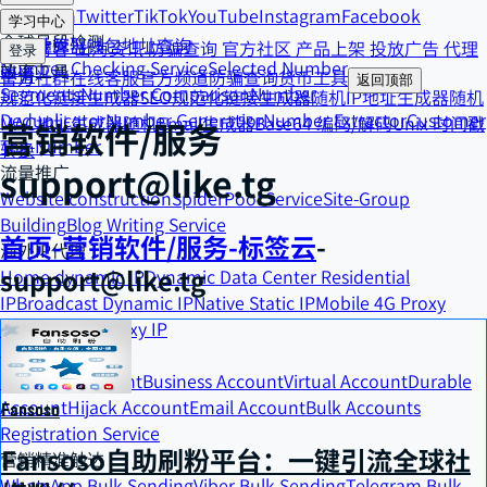
Telegram
Twitter
TikTok
YouTube
Instagram
Facebook
货币工具
学习中心
全球号段检测
汇率计算器
钱包地址查询
精选博客
出海资讯
防骗查询
官方社区
产品上架
投放广告
代理
登录
Number Checking Service
Selected Number
效率工具
申请
官方社群
在线客服
官方频道
防骗查询
货币工具
返回顶部
Segments
Number Comparison
Number
规范化链接生成器
SEO规范化链接生成器
随机IP地址生成器
随机
Deduplicator
Number Generatior
Number Extractor
Customer
MAC地址生成器
随机Email生成器
Base64 编码/解码
Unix 时间戳
营销软件/服务
Tag-Number
转换
support@like.tg
流量推广
Website construction
SpiderPool Service
Site-Group
Building
Blog Writing Service
首页
-
营销软件/服务
-
标签云
-
海外IP代理
support@like.tg
Home dynamic IP
Dynamic Data Center Residential
IP
Broadcast Dynamic IP
Native Static IP
Mobile 4G Proxy
IP
Mobile 5G Proxy IP
社交账号购买
Personal Account
Business Account
Virtual Account
Durable
Account
Hijack Account
Email Account
Bulk Accounts
Fansoso
Registration Service
Fansoso自助刷粉平台：一键引流全球社
营销精准触达
WhatsApp Bulk Sending
Viber Bulk Sending
Telegram Bulk