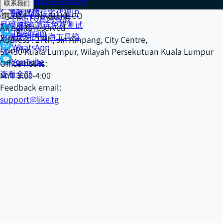
免费测试的营销拓客软件
Cake IP
联系我们
全网好评榜
免费测试的住宅代理IP
918 IP
© 2024, LINK&LIKE.CO
LIKETG官网客服
号码/邮箱筛选免费测试
数字星球
All rights reserved
Telegram
免费使用的出海工具箱
XONE
Address : 27th, Jln Ampang, City Centre,
WhatsApp
DuoPlus
50450 Kuala Lumpur, Wilayah Persekutuan Kuala Lumpur
YouTube
Salesmartly
Office hours：
查看全部
MYT 9:00-4:00
Feedback email：
support@like.tg