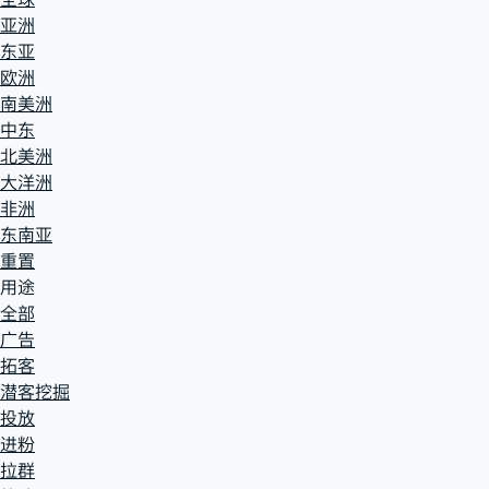
亚洲
东亚
欧洲
南美洲
中东
北美洲
大洋洲
非洲
东南亚
重置
用途
全部
广告
拓客
潜客挖掘
投放
进粉
拉群