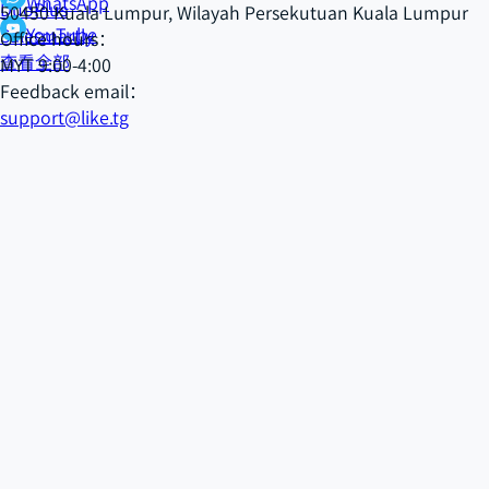
WhatsApp
DuoPlus
50450 Kuala Lumpur, Wilayah Persekutuan Kuala Lumpur
YouTube
Salesmartly
Office hours：
查看全部
MYT 9:00-4:00
Feedback email：
support@like.tg