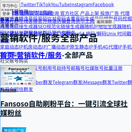
Telegram
Twitter
TikTok
YouTube
Instagram
Facebook
货币工具
学习中心
全球号段检测
汇率计算器
钱包地址查询
精选博客
出海资讯
防骗查询
官方社区
产品上架
投放广告
代理
登录
号段筛选
精选号段
号码比对
号码去重
号码生成
号码提取
号码挖掘
效率工具
申请
官方社群
在线客服
官方频道
防骗查询
货币工具
返回顶部
流量推广
规范化链接生成器
SEO规范化链接生成器
随机IP地址生成器
随机
网站建站
站群服务
站群托管
产文服务
MAC地址生成器
随机Email生成器
Base64 编码/解码
Unix 时间戳
营销软件/服务
全部产品
海外IP代理
转换
家庭动态IP
机房动态IP
广播动态IP
原生静态IP
手机4G代理IP
手机
首页
-
营销软件/服务
-
全部产品
5G代理IP
社交账号购买
个人号
商业号
协议号
耐用号
劫持号
邮箱号
社媒账号批量注册
营销精准触达
WhatsApp群发
Viber群发
Telegram群发
iMessage群发
Twitter群
发
双向短信群发
Fansoso
Fansoso自助刷粉平台：一键引流全球社
媒粉丝