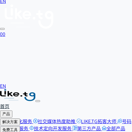
EN
0
0
EN
首页
产品
SEO优化服务
社交媒体热度助推
LIKE.TG拓客大师
号码
解决方案
检测筛选服务
技术定向开发服务
第三方产品
全部产品
自助刷粉
免费工具