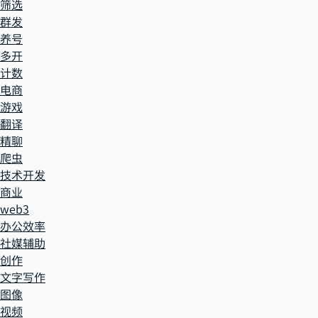
筛选
群发
养号
多开
计数
电商
游戏
翻译
精聊
爬虫
技术开发
商业
web3
办公效率
社媒辅助
创作
文字写作
图像
视频