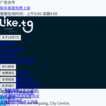
广告合作
联系客服
免费上架
客服在线时间
：
上午9:00-凌晨4:00
关于LIKETG
品牌简介
产业生态布局
会员制度
使用条款与隐私政策
排行榜单
202608 上架新品
免费测试
社交媒体榜
免费测试的官方软件
友情链接
全球地区榜
免费测试的营销拓客软件
Cake IP
联系我们
全网好评榜
免费测试的住宅代理IP
918 IP
© 2024, LINK&LIKE.CO
LIKETG官网客服
号码/邮箱筛选免费测试
数字星球
All rights reserved
Telegram
免费使用的出海工具箱
XONE
Address : 27th, Jln Ampang, City Centre,